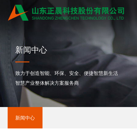
新闻中心
致力于创造智能、环保、安全、便捷智慧新生活
智慧产业整体解决方案服务商
新闻中心