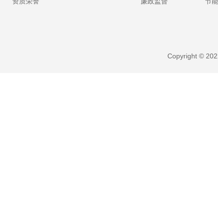
资质荣誉
廉政监督
节
Copyright ©